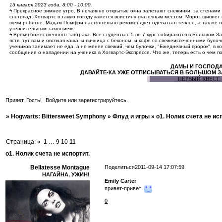
15 января 2023 года, 8:00 - 10:00.
ϟ Прекрасное зимнее утро. В нечаянно открытые окна залетают снежинки, за стенами
снегопад. Хогвартс в такую погоду кажется воистину сказочным местом. Мороз щиплет
щеки ребятне. Мадам Помфри настоятельно рекомендует одеваться теплее, а так же п
утеплительным заклятием.
ϟ Время божественного завтрака. Все студенты с 5 по 7 курс собираются в Большом За
яств: тут вам и овсяная каша, и яичница с беконом, и кофе со свежеиспеченными булоч
учеников занимает не еда, а не менее свежий, чем булочки, "Ежедневный пророк", в к
сообщение о нападении на ученика в Хогвартс-Экспрессе. Что же, теперь есть о чем по
ДАМЫ И ГОСПОДА
ДАВАЙТЕ-КА УЖЕ ОТПИСЫВАТЬСЯ В БОЛЬШОМ ЗА
ПЕРВЫЙ КВЕСТ.
Привет, Гость!
Войдите
или
зарегистрируйтесь
.
»
Hogwarts: Bittersweet Symphony
»
Флуд и игры
»
о1. Нолик счета не ис
Страница:
«
1
…
9
10
11
о1. Нолик счета не испортит.
Поделиться
2011-09-14 17:07:59
Bellatesse Montague
НАГАЙНА, УЖИН!
Emily Carter
привет-привет
0