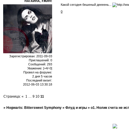
НАГАЙНА, УЖИН!
Какой сегодня бешеный деееень...
0
Зарегистрирован
: 2011-09-03
Приглашений:
0
Сообщений:
293
Уважение:
[+4/-0]
Провел на форуме:
2 дня 5 часов
Последний визит:
2012-06-03 13:30:18
Страница:
«
1
…
9
10
11
»
Hogwarts: Bittersweet Symphony
»
Флуд и игры
»
о1. Нолик счета не ис