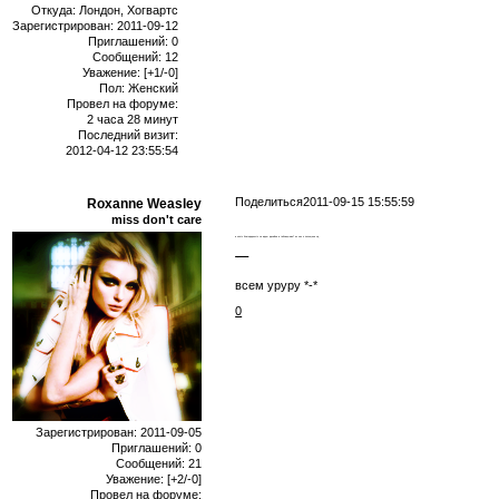
Откуда:
Лондон, Хогвартс
Зарегистрирован
: 2011-09-12
Приглашений:
0
Сообщений:
12
Уважение:
[+1/-0]
Пол:
Женский
Провел на форуме:
2 часа 28 минут
Последний визит:
2012-04-12 23:55:54
Поделиться
2011-09-15 15:55:59
Roxanne Weasley
miss don't care
и опять благодарность за идею дизайна и таблицы мне? ах как я польщена хд
скромно же ж
всем уруру *-*
0
Зарегистрирован
: 2011-09-05
Приглашений:
0
Сообщений:
21
Уважение:
[+2/-0]
Провел на форуме: