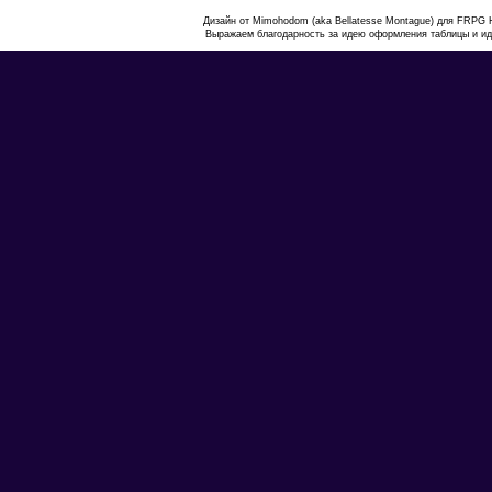
Дизайн от Mimohodom (aka Bellatesse Montague) для FRPG 
Выражаем благодарность за идею оформления таблицы и и